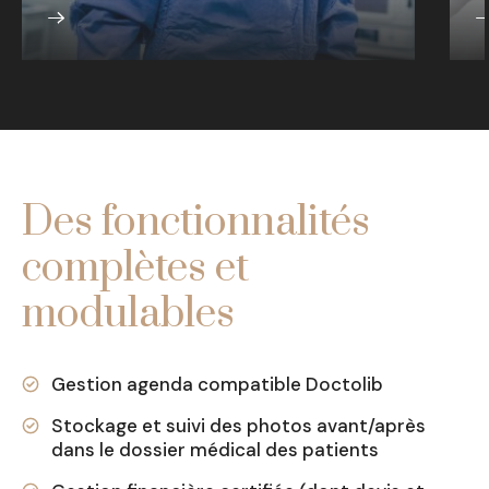
iDocteur est l’outil idéal pour
L
automatiser les tâches
1
administratives et financières du
e
quotidien des chirurgiens
s
esthétiques, de la salle d’opération au
n
cabinet de consultation.
g
R
Des fonctionnalités
complètes et
modulables
Gestion agenda compatible Doctolib
Stockage et suivi des photos avant/après
dans le dossier médical des patients