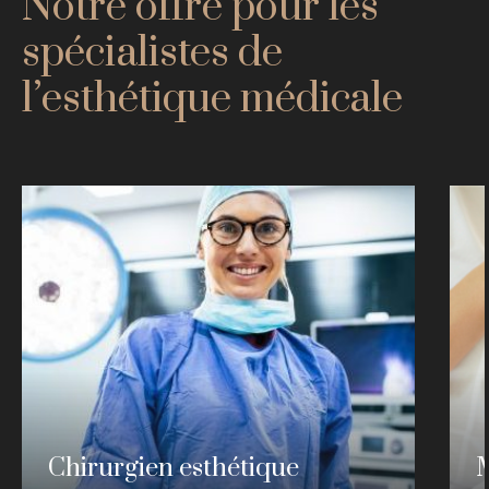
Notre offre pour les
spécialistes de
l’esthétique médicale
Chirurgien esthétique
M