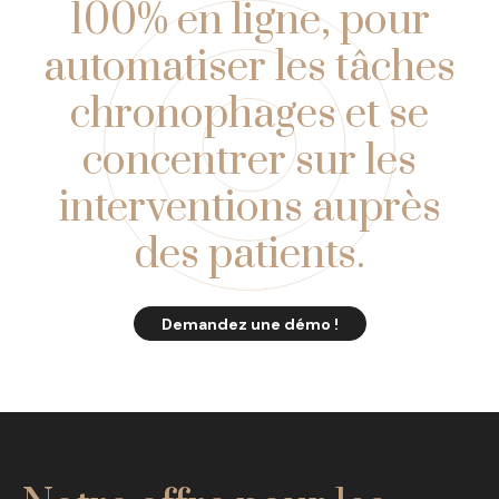
100% en ligne,
pour
automatiser les tâches
chronophages
et se
concentrer sur les
interventions auprès
des patients.
Demandez une démo !