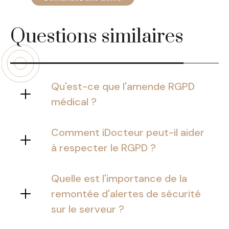
Questions similaires
Qu'est-ce que l'amende RGPD
médical ?
Il s’agit d’une sanction financière
pouvant aller jusqu’à 1,5 million
Comment iDocteur peut-il aider
d’euros imposée aux établissements
à respecter le RGPD ?
de santé en cas de violation du
iDocteur offre une solution clé en
Règlement Général sur la Protection
main pour la gestion sécurisée des
Quelle est l'importance de la
des Données.
données des patients, contribuant
remontée d'alertes de sécurité
ainsi à respecter les exigences du
sur le serveur ?
RGPD.
C’est essentiel pour la détection