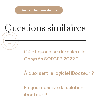
Demandez une démo
Questions similaires
Où et quand se déroulera le
Congrès SOFCEP 2022 ?
Le Congrès SOFCEP se déroulera du 2
au 4 juin 2022 au Centre des Congrès
À quoi sert le logiciel iDocteur ?
Pierre Baudis de Toulouse.
Le logiciel iDocteur permet de gérer
efficacement une clinique et/ou un
En quoi consiste la solution
centre esthétique.
iDocteur ?
iDocteur propose, grâce à sa
plateforme, des solutions qui visent à