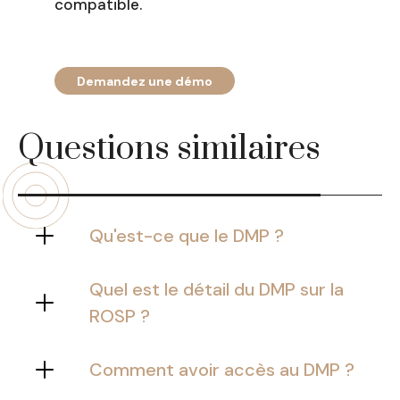
compatible.
Demandez une démo
Questions similaires
Qu'est-ce que le DMP ?
Le DMP est un dispositif qui permet au
patient de stocker et partager des
Quel est le détail du DMP sur la
documents de santé avec les
ROSP ?
professionnels de son choix.
Le DMP rend le professionnel de santé
éligible à la ROSP et au Forfait
Comment avoir accès au DMP ?
Structure.
Le praticien doit avoir l’accord du