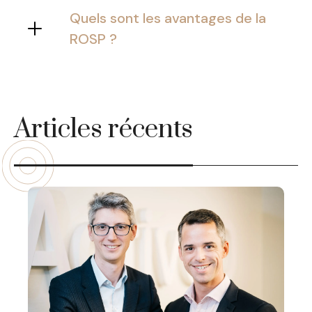
patient pour accéder à son DMP.
Quels sont les avantages de la
Toutefois, il doit être muni de sa carte
ROSP ?
professionnelle de santé (CPS) ainsi
La ROSP et le Forfait Structure sont
que de la carte Vitale du patient.
des aides financières mises en place
par l’assurance maladie pour
encourager les praticiens à suivre les
Articles récents
recommandations et axes des
politiques de santé publique.