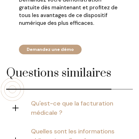
gratuite dès maintenant et profitez de
tous les avantages de ce dispositif
numérique des plus efficaces.
Demandez une démo
Questions similaires
Qu'est-ce que la facturation
médicale ?
La facturation médicale est le fait
d’élaborer des factures dans le
Quelles sont les informations
domaine de la santé.