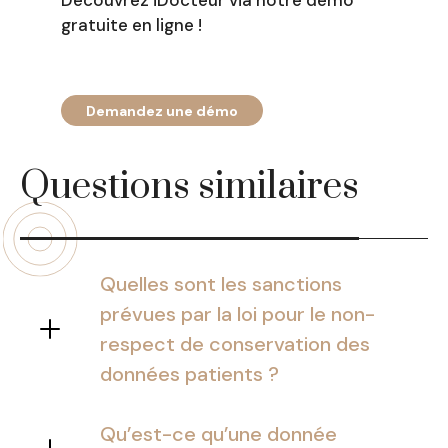
Découvrez iDocteur via notre démo
gratuite en ligne !
Demandez une démo
Questions similaires
Quelles sont les sanctions
prévues par la loi pour le non-
respect de conservation des
données patients ?
En fonction de la gravité du délit, les
sanctions vont de la mise en
Qu’est-ce qu’une donnée