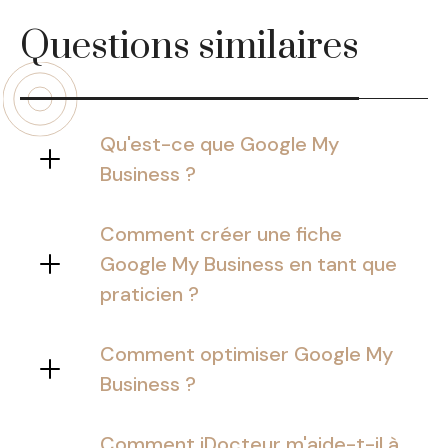
Questions similaires
Qu'est-ce que Google My
Business ?
Google My Business est un outil de
visibilité et de référencement conçu
Comment créer une fiche
pour les professionnels.
Google My Business en tant que
praticien ?
Pour créer une fiche Google My
Business, vous devez :
Comment optimiser Google My
Business ?
Optimiser Google My Business
Ouvrir un compte Google ;
revient à :
Comment iDocteur m'aide-t-il à