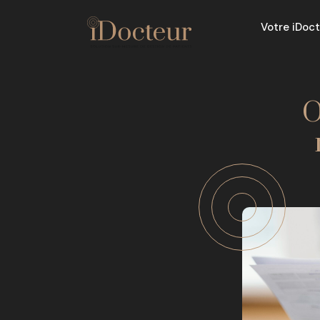
Votre iDoc
O