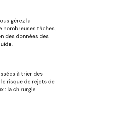
ous gérez la
 de nombreuses tâches,
tion des données des
luide.
assées à trier des
 le risque de rejets de
 : la chirurgie