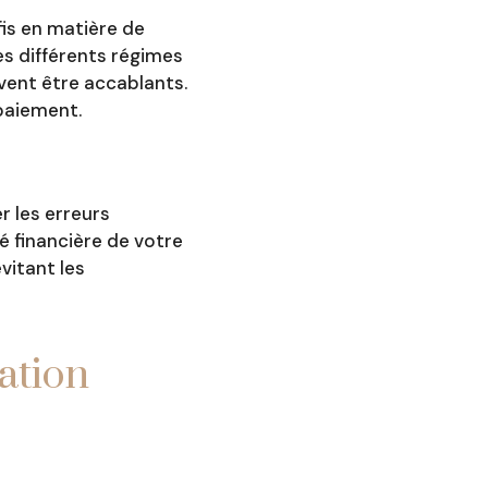
fis en matière de
es différents régimes
vent être accablants.
 paiement.
 les erreurs
té financière de votre
évitant les
ration